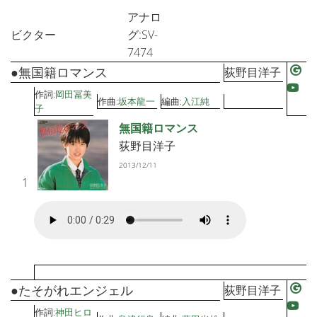
アナロ
ビクター
グ:SV-
7474
●無国籍ロマンス
荻野目洋子
作詞:
岡田冨美
作曲:
坂本龍一
編曲:
入江純
子
無国籍ロマンス
荻野目洋子
2013/12/11
1
●たそがれエンジェル
荻野目洋子
作詞:
神田ヒロ