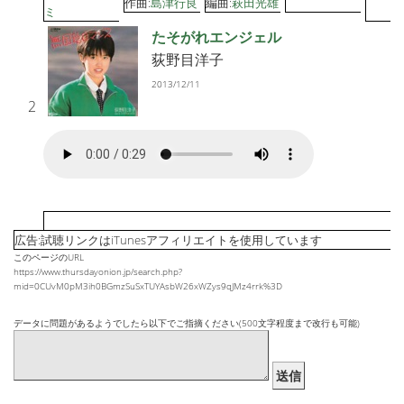
作曲:
島津行良
編曲:
萩田光雄
ミ
たそがれエンジェル
荻野目洋子
2013/12/11
2
広告:試聴リンクはiTunesアフィリエイトを使用しています
このページのURL
https://www.thursdayonion.jp/search.php?
mid=0CUvM0pM3ih0BGmzSuSxTUYAsbW26xWZys9qJMz4rrk%3D
データに問題があるようでしたら以下でご指摘ください(500文字程度まで改行も可能)
送信