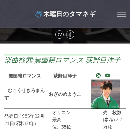
木曜日のタマネギ
楽曲検索:無国籍ロマンス 荻野目洋子
無国籍ロマンス
荻野目洋子
むこくせきろまん
おぎのめようこ
す
オリコン
売上枚数
発売日:1985年02月
最高
(参考):2.7
21日(昭和60年)
位:
35位
万枚