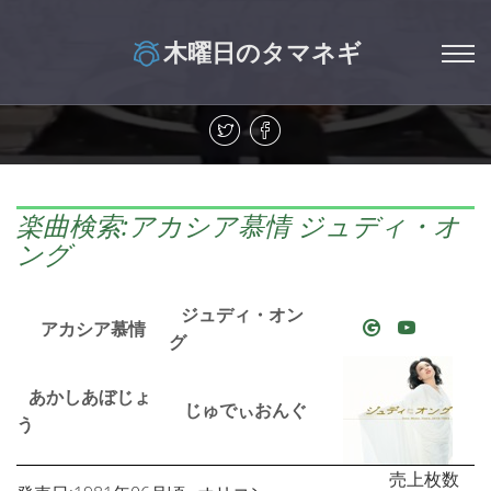
木曜日のタマネギ
楽曲検索:アカシア慕情 ジュディ・オ
ング
ジュディ・オン
アカシア慕情
グ
あかしあぼじょ
じゅでぃおんぐ
う
売上枚数