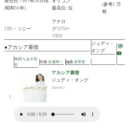
発売日:1981年06月頃
オリコン
(参考):-万
(昭和56年)
最高位:-位
枚
アナロ
CBS・ソニー
グ:07SH-
1003
ジュディ・
●アカシア慕情
オング
作詞:
ちあき哲
作曲:
佐瀬寿一
編曲:
若草恵
也
アカシア慕情
ジュディ・オング
2004/4/21
1