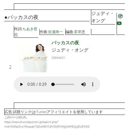
ジュディ・
●バッカスの夜
オング
作詞:
ちあき哲
作曲:
佐瀬寿一
編曲:
若草恵
也
バッカスの夜
ジュディ・オング
2004/4/21
2
広告:試聴リンクはiTunesアフィリエイトを使用しています
このページのURL
https://www.thursdayonion.jp/search.php?
mid=0GNpSnuYWwpab7QExbfM7L8V5DjPOWJykfdY9QyJDUE%3D