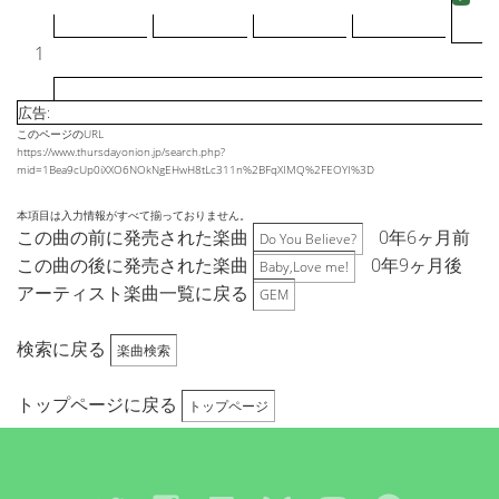
1
広告:
このページのURL
https://www.thursdayonion.jp/search.php?
mid=1Bea9cUp0iXXO6NOkNgEHwH8tLc311n%2BFqXIMQ%2FEOYI%3D
本項目は入力情報がすべて揃っておりません。
この曲の前に発売された楽曲
0年6ヶ月前
Do You Believe?
この曲の後に発売された楽曲
0年9ヶ月後
Baby,Love me!
アーティスト楽曲一覧に戻る
GEM
検索に戻る
楽曲検索
トップページに戻る
トップページ