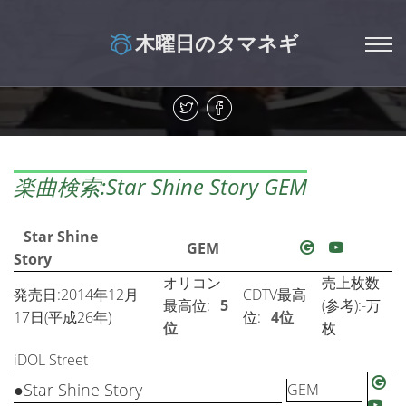
木曜日のタマネギ
楽曲検索:Star Shine Story GEM
Star Shine
GEM
Story
オリコン
売上枚数
発売日:2014年12月
CDTV最高
最高位:
5
(参考):-万
17日(平成26年)
位:
4位
位
枚
iDOL Street
●Star Shine Story
GEM