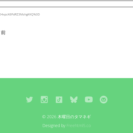
hy3pO4xpcK6PdRZ3MshgKKQ%3D
月前
© 2026 木曜日のタマネギ
Designed by
Freehtml5.co