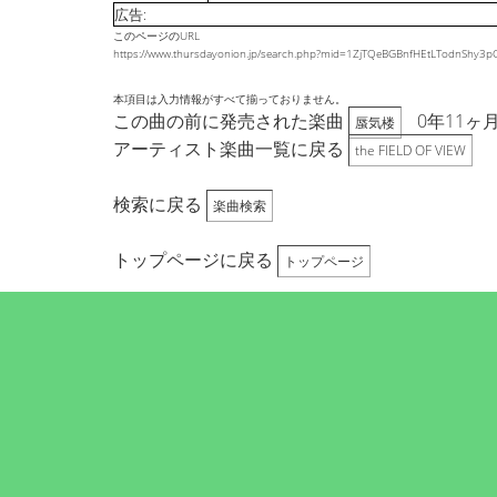
広告:
このページのURL
https://www.thursdayonion.jp/search.php?mid=1ZjTQeBGBnfHEtLTodnS
本項目は入力情報がすべて揃っておりません。
この曲の前に発売された楽曲
0年11ヶ
蜃気楼
アーティスト楽曲一覧に戻る
the FIELD OF VIEW
検索に戻る
楽曲検索
トップページに戻る
トップページ