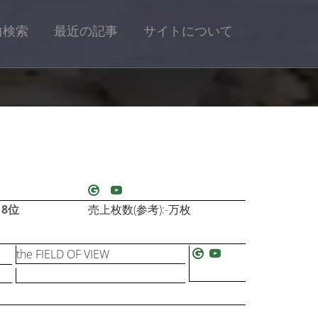
曲検索
最近の記事
サイトについて
18位
売上枚数(参考):-万枚
the FIELD OF VIEW