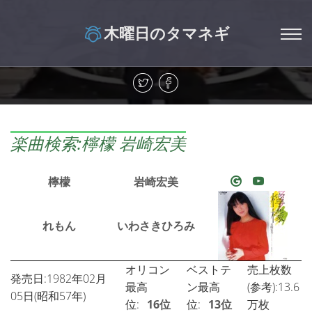
木曜日のタマネギ
楽曲検索:檸檬 岩崎宏美
檸檬
岩崎宏美
れもん
いわさきひろみ
オリコン
ベストテ
売上枚数
発売日:1982年02月
最高
ン最高
(参考):13.6
05日(昭和57年)
位:
16位
位:
13位
万枚