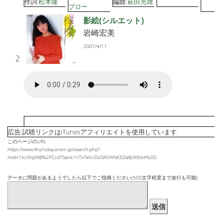
作詞:
松本隆
編曲:
萩田光雄
ブロー
影絵(シルエット)
岩崎宏美
2007/4/11
2
広告:試聴リンクはiTunesアフィリエイトを使用しています
このページのURL
https://www.thursdayonion.jp/search.php?
mid=1kcXVpfXB%2FCcdTSenk1nTxTeVvDzSWV4NK5DafpW6b4%3D
データに問題があるようでしたら以下でご指摘ください(500文字程度まで改行も可能)
送信