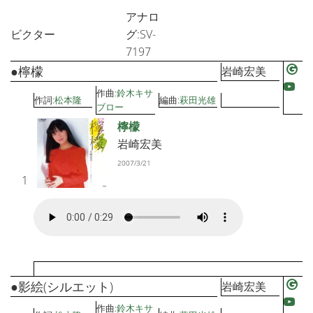
アナロ
ビクター
グ:SV-
7197
●檸檬
岩崎宏美
作曲:
鈴木キサ
作詞:
松本隆
編曲:
萩田光雄
ブロー
檸檬
岩崎宏美
2007/3/21
1
●影絵(シルエット)
岩崎宏美
作曲:
鈴木キサ