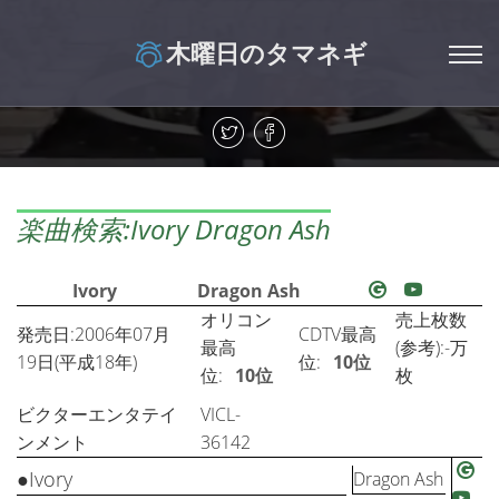
木曜日のタマネギ
楽曲検索:Ivory Dragon Ash
Ivory
Dragon Ash
オリコン
売上枚数
発売日:2006年07月
CDTV最高
最高
(参考):-万
19日(平成18年)
位:
10位
位:
10位
枚
ビクターエンタテイ
VICL-
ンメント
36142
●Ivory
Dragon Ash