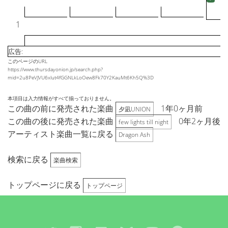
1
広告:
このページのURL
https://www.thursdayonion.jp/search.php?
mid=2u8PeVJVU6xlut4fGGNLkLoOew8Fk70Y2KauMt6Kh5Q%3D
本項目は入力情報がすべて揃っておりません。
この曲の前に発売された楽曲
1年0ヶ月前
夕凪UNION
この曲の後に発売された楽曲
0年2ヶ月後
few lights till night
アーティスト楽曲一覧に戻る
Dragon Ash
検索に戻る
楽曲検索
トップページに戻る
トップページ