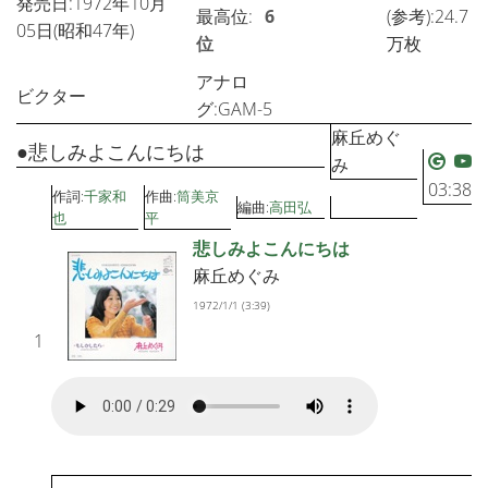
発売日:1972年10月
最高位:
6
(参考):24.7
05日(昭和47年)
位
万枚
アナロ
ビクター
グ:GAM-5
麻丘めぐ
●悲しみよこんにちは
み
03:38
作詞:
千家和
作曲:
筒美京
編曲:
高田弘
也
平
悲しみよこんにちは
麻丘めぐみ
1972/1/1 (3:39)
1