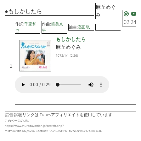
麻丘めぐ
●もしかしたら
み
02:24
作詞:
千家和
作曲:
筒美京
編曲:
高田弘
也
平
もしかしたら
麻丘めぐみ
1972/1/1 (2:26)
2
広告:試聴リンクはiTunesアフィリエイトを使用しています
このページのURL
https://www.thursdayonion.jp/search.php?
mid=3G4bs1aZj%2B2EdebBdtPDG4L25HPK16vWLN4XGH7z2kE%3D