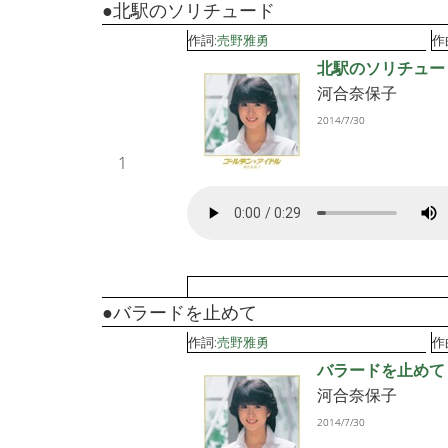
●北駅のソリチュード
作詞:
売野雅勇
作
北駅のソリチュー
河合奈保子
2014/7/30
1
●バラードを止めて
作詞:
売野雅勇
作
バラードを止めて
河合奈保子
2014/7/30