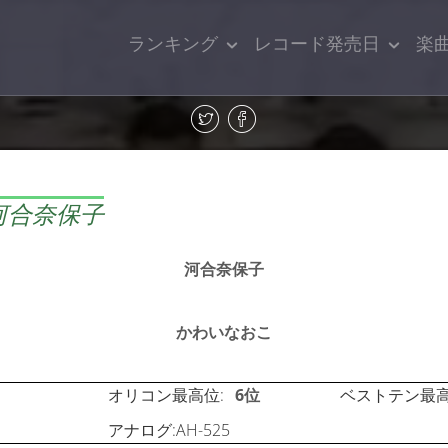
ランキング
レコード発売日
楽
河合奈保子
河合奈保子
かわいなおこ
オリコン最高位:
6位
ベストテン最高
アナログ:AH-525