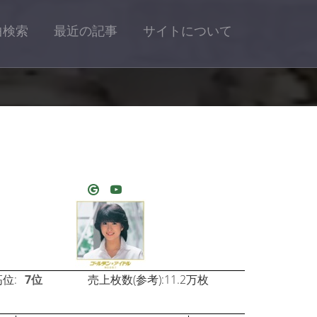
曲検索
最近の記事
サイトについて
位:
7位
売上枚数(参考):11.2万枚