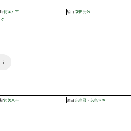
曲:
筒美京平
編曲:
萩田光雄
ド
曲:
筒美京平
編曲:
矢島賢
・
矢島マキ