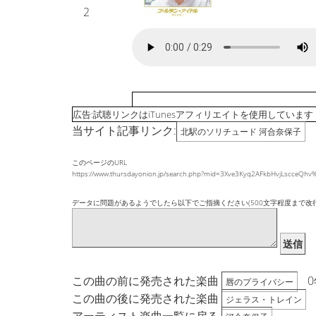
2
広告:試聴リンクはiTunesアフィリエイトを使用しています
当サイト記事リンク:
北駅のソリチュード 河合奈保子
このページのURL
https://www.thursdayonion.jp/search.php?mid=3Xve3Kyq2AFkbHvjLscceQ
データに問題があるようでしたら以下でご指摘ください(500文字程度まで改
送信
この曲の前に発売された楽曲
0
唇のプライバシー
この曲の後に発売された楽曲
ジェラス・トレイン