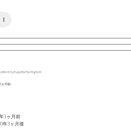
hv%2BhKZOylPxqbJfSbF%2FEg%3D
行も可能)
年3ヶ月前
0年3ヶ月後