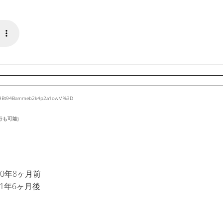
WQT9Bt94Bammeb2k4p2a1owM%3D
行も可能)
0年8ヶ月前
1年6ヶ月後