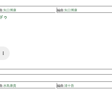
曲:
矢口博康
編曲:
矢口博康
ドゥ
曲:
水島康貴
編曲:
渚十吾