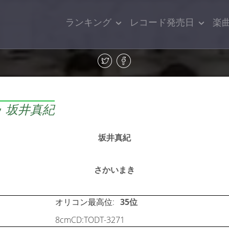
ランキング
レコード発売日
楽
 坂井真紀
坂井真紀
さかいまき
オリコン最高位:
35位
8cmCD:TODT-3271