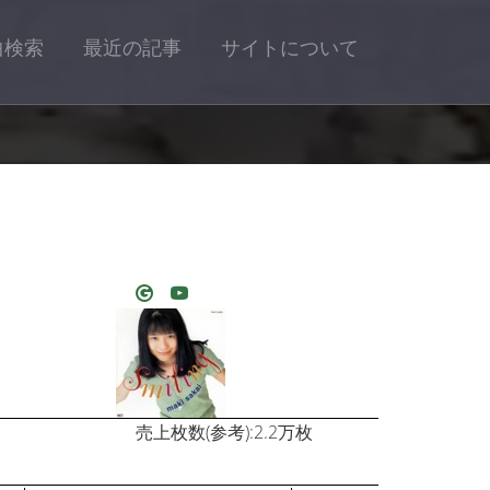
曲検索
最近の記事
サイトについて
売上枚数(参考):2.2万枚