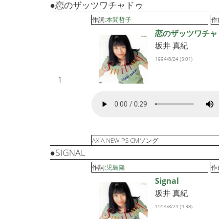
●恋のザッツワチャドゥ
作詞:
本間哲子
作
恋のザッツワチャ
坂井 真紀
1994/8/24 (5:01)
1
AXIA NEW PS CMソング
●SIGNAL
作詞:
児島隆
作
Signal
坂井 真紀
1994/8/24 (4:38)