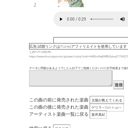
2
広告:試聴リンクはiTunesアフィリエイトを使用しています
このページのURL
https://www.thursdayonion.jp/search.php?mid=44B3nWe8XfB5GdoaS77
データに問題があるようでしたら以下でご指摘ください(500文字程度まで改
送信
この曲の前に発売された楽曲
太陽が教えてくれる
この曲の後に発売された楽曲
ゲリラ～Get it up～
アーティスト楽曲一覧に戻る
坂井真紀