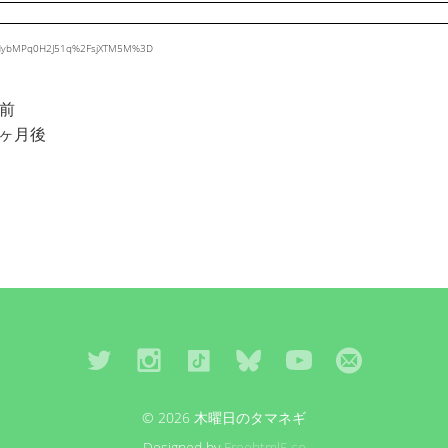
QaINybMPq0H2J51q%2FsjXTM5M%3D
月前
4ヶ月後
© 2026 木曜日のタマネギ
Designed by
Freehtml5.co