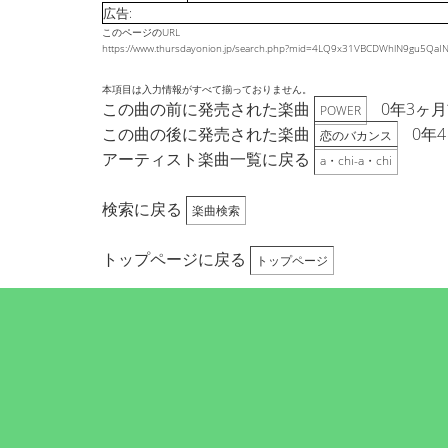
広告:
このページのURL
https://www.thursdayonion.jp/search.php?mid=4LQ9x31VBCDWhlN9gu5
本項目は入力情報がすべて揃っておりません。
この曲の前に発売された楽曲
0年3ヶ
POWER
この曲の後に発売された楽曲
0年
恋のバカンス
アーティスト楽曲一覧に戻る
a・chi-a・chi
検索に戻る
楽曲検索
トップページに戻る
トップページ