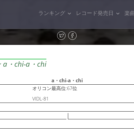
ランキング
レコード発売日
楽
chi-a・chi
a・chi-a・chi
オリコン最高位:67位
VIDL-81