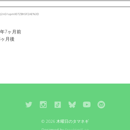
AYynQ2nG1opmX07ZBh5F2AE%3D
4年7ヶ月前
3ヶ月後
© 2026 木曜日のタマネギ
Designed by
Freehtml5.co