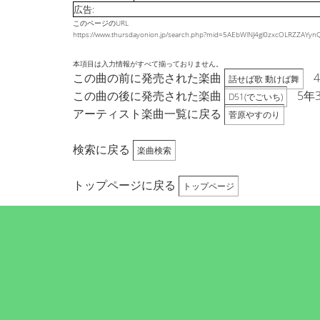
広告:
このページのURL
https://www.thursdayonion.jp/search.php?mid=5AEbWlNJ4gl0zxcOLRZZ
本項目は入力情報がすべて揃っておりません。
この曲の前に発売された楽曲
話せば歌 動けば舞
この曲の後に発売された楽曲
5年
D51(でごいち)
アーティスト楽曲一覧に戻る
菅原やすのり
検索に戻る
楽曲検索
トップページに戻る
トップページ