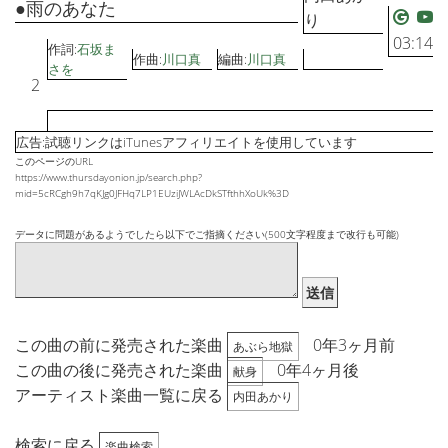
●雨のあなた
り
03:14
作詞:
石坂ま
作曲:
川口真
編曲:
川口真
さを
2
広告:試聴リンクはiTunesアフィリエイトを使用しています
このページのURL
https://www.thursdayonion.jp/search.php?
mid=5cRCgh9h7qKJg0JFHq7LP1EUziJWLAcDkSTfthhXoUk%3D
データに問題があるようでしたら以下でご指摘ください(500文字程度まで改行も可能)
送信
この曲の前に発売された楽曲
0年3ヶ月前
あぶら地獄
この曲の後に発売された楽曲
0年4ヶ月後
献身
アーティスト楽曲一覧に戻る
内田あかり
検索に戻る
楽曲検索