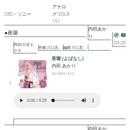
アナロ
CBS・ソニー
グ:SOLB-
151
内田あか
●夜噺
り
03:20
作詞:
石坂ま
作曲:
川口真
編曲:
川口真
さを
夜噺 (よばなし)
内田 あかり
2012/8/22 (3:22)
1
内田あか