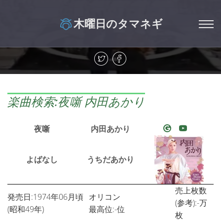
木曜日のタマネギ
楽曲検索:夜噺 内田あかり
夜噺
内田あかり
よばなし
うちだあかり
売上枚数
発売日:1974年06月頃
オリコン
(参考):-万
(昭和49年)
最高位:-位
枚