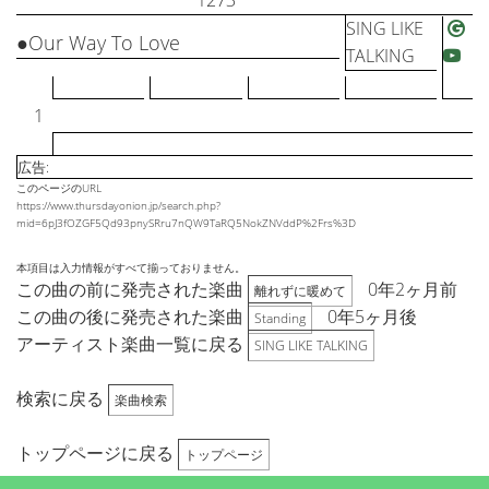
1273
SING LIKE
●Our Way To Love
TALKING
1
広告:
このページのURL
https://www.thursdayonion.jp/search.php?
mid=6pJ3fOZGF5Qd93pnySRru7nQW9TaRQ5NokZNVddP%2Frs%3D
本項目は入力情報がすべて揃っておりません。
この曲の前に発売された楽曲
0年2ヶ月前
離れずに暖めて
この曲の後に発売された楽曲
0年5ヶ月後
Standing
アーティスト楽曲一覧に戻る
SING LIKE TALKING
検索に戻る
楽曲検索
トップページに戻る
トップページ