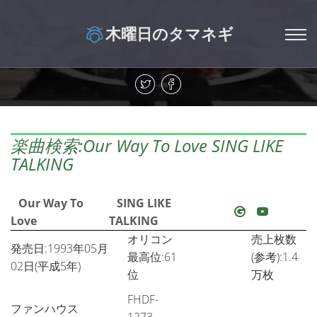
木曜日のタマネギ
楽曲検索:Our Way To Love SING LIKE
TALKING
Our Way To
SING LIKE
Love
TALKING
オリコン
売上枚数
発売日:1993年05月
最高位:61
(参考):1.4
02日(平成5年)
位
万枚
FHDF-
ファンハウス