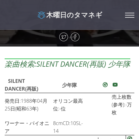
木曜日のタマネギ
楽曲検索:SILENT DANCER(再販) 少年隊
SILENT
少年隊
DANCER(再販)
売上枚数
発売日:1988年04月
オリコン最高
(参考):-万
25日(昭和63年)
位:-位
枚
ワーナー・パイオニ
8cmCD:10SL-
ア
14