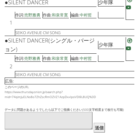
●SILENT DANCER
少年隊
作詞:
売野雅勇
作曲:
和泉常寛
編曲:
中村哲
1
SEIKO AVENUE CM SONG
●SILENT DANCER(シングル・バージ
少年隊
ョン)
作詞:
売野雅勇
作曲:
和泉常寛
編曲:
中村哲
2
SEIKO AVENUE CM SONG
広告:
このページのURL
https://www.thursdayonion.jp/search.php?
mid=74qimJuELNo8o7ZhZscRmOZVZ1AzpDxxIpoVDi9L8UQ%3D
データに問題があるようでしたら以下でご指摘ください(500文字程度まで改行も可能)
送信