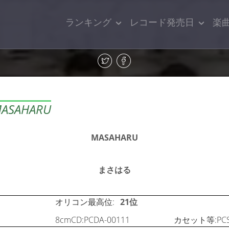
ランキング
レコード発売日
楽
SAHARU
MASAHARU
まさはる
オリコン最高位:
21位
8cmCD:PCDA-00111
カセット等:PCSA