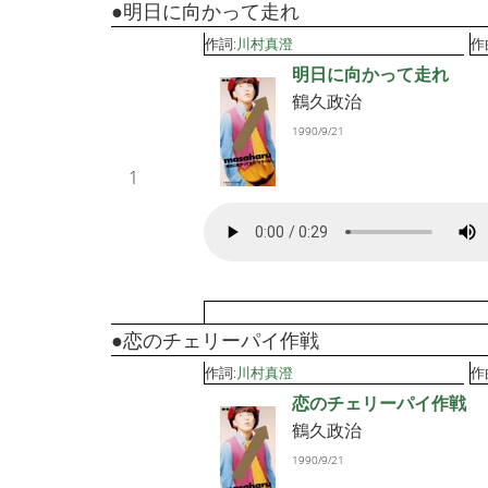
●明日に向かって走れ
作詞:
川村真澄
作
明日に向かって走れ
鶴久政治
1990/9/21
1
●恋のチェリーパイ作戦
作詞:
川村真澄
作
恋のチェリーパイ作戦
鶴久政治
1990/9/21