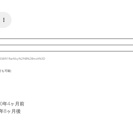
kZ06S6fX1RarMcy%2FtB%2BmxA%3D
行も可能)
0年4ヶ月前
年8ヶ月後