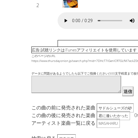
2
広告:試聴リンクはiTunesアフィリエイトを使用しています
このページのURL
https://www.thursdayonion.jp/search.php?mid=7DHcT7IGenICRTGLfM7ec
データに問題があるようでしたら以下でご指摘ください(500文字程度まで改
送信
この曲の前に発売された楽曲
サドルシューズの砂
この曲の後に発売された楽曲
0
君に逢いたかった
アーティスト楽曲一覧に戻る
MASAHARU