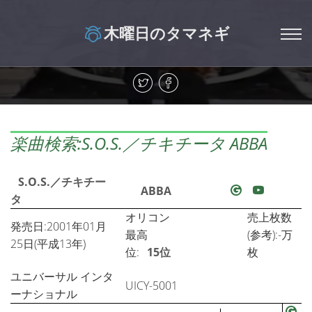
木曜日のタマネギ
楽曲検索:S.O.S.／チキチータ ABBA
S.O.S.／チキチー
ABBA
タ
オリコン
売上枚数
発売日:2001年01月
最高
(参考):-万
25日(平成13年)
位:
15位
枚
ユニバーサル インタ
UICY-5001
ーナショナル