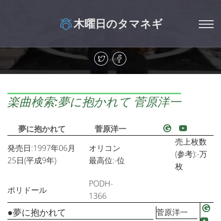
木曜日のタマネギ
楽曲検索:夢に抱かれて 菅原洋一
夢に抱かれて
菅原洋一
売上枚数
発売日:1997年06月
オリコン
(参考):-万
25日(平成9年)
最高位:-位
枚
PODH-
ポリドール
1366
●夢に抱かれて
菅原洋一