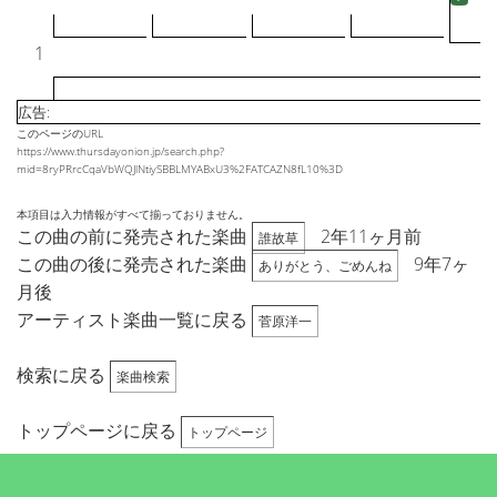
1
広告:
このページのURL
https://www.thursdayonion.jp/search.php?
mid=8ryPRrcCqaVbWQJlNtiySBBLMYABxU3%2FATCAZN8fL10%3D
本項目は入力情報がすべて揃っておりません。
この曲の前に発売された楽曲
2年11ヶ月前
誰故草
この曲の後に発売された楽曲
9年7ヶ
ありがとう、ごめんね
月後
アーティスト楽曲一覧に戻る
菅原洋一
検索に戻る
楽曲検索
トップページに戻る
トップページ