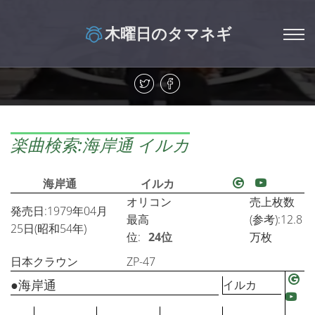
木曜日のタマネギ
楽曲検索:海岸通 イルカ
海岸通
イルカ
オリコン
売上枚数
発売日:1979年04月
最高
(参考):12.8
25日(昭和54年)
位:
24位
万枚
日本クラウン
ZP-47
●海岸通
イルカ