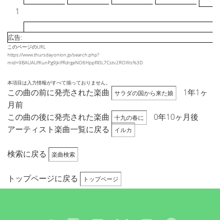
1
広告:
このページのURL
https://www.thursdayonion.jp/search.php?
mid=9BAUAUfKunPg9jkIfRdrgeNO6Hppfll0L7Cstv2ROWs%3D
本項目は入力情報がすべて揃っておりません。
この曲の前に発売された楽曲
1年1ヶ
サラダの国から来た娘
月前
この曲の後に発売された楽曲
0年10ヶ月後
十九の春に
アーティスト楽曲一覧に戻る
イルカ
検索に戻る
楽曲検索
トップページに戻る
トップページ