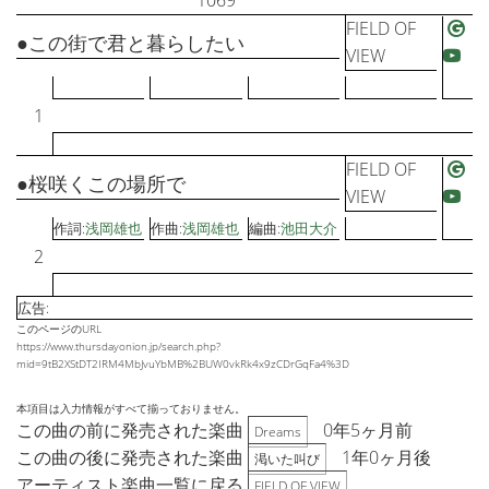
1069
FIELD OF
●この街で君と暮らしたい
VIEW
1
FIELD OF
●桜咲くこの場所で
VIEW
作詞:
浅岡雄也
作曲:
浅岡雄也
編曲:
池田大介
2
広告:
このページのURL
https://www.thursdayonion.jp/search.php?
mid=9tB2XStDT2IRM4MbJvuYbMB%2BUW0vkRk4x9zCDrGqFa4%3D
本項目は入力情報がすべて揃っておりません。
この曲の前に発売された楽曲
0年5ヶ月前
Dreams
この曲の後に発売された楽曲
1年0ヶ月後
渇いた叫び
アーティスト楽曲一覧に戻る
FIELD OF VIEW