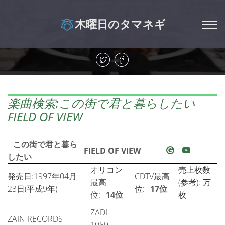
木曜日のタマネギ
楽曲検索:この街で君と暮らしたい
FIELD OF VIEW
この街で君と暮ら
FIELD OF VIEW
したい
オリコン
売上枚数
発売日:1997年04月
CDTV最高
最高
(参考):-万
23日(平成9年)
位:
17位
位:
14位
枚
ZADL-
ZAIN RECORDS