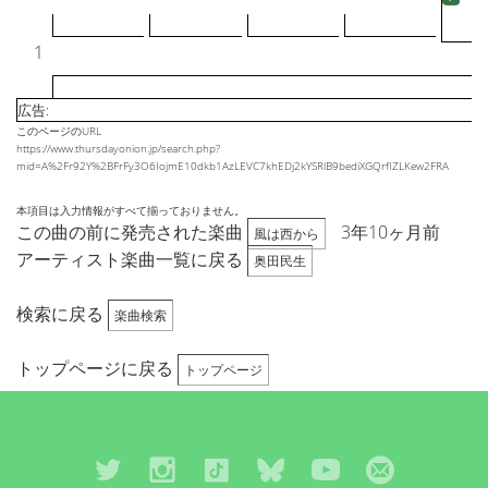
1
広告:
このページのURL
https://www.thursdayonion.jp/search.php?
mid=A%2Fr92Y%2BFrFy3O6IojmE10dkb1AzLEVC7khEDj2kYSRlB9bediXGQrfIZLKew2FRA
本項目は入力情報がすべて揃っておりません。
この曲の前に発売された楽曲
3年10ヶ月前
風は西から
アーティスト楽曲一覧に戻る
奥田民生
検索に戻る
楽曲検索
トップページに戻る
トップページ