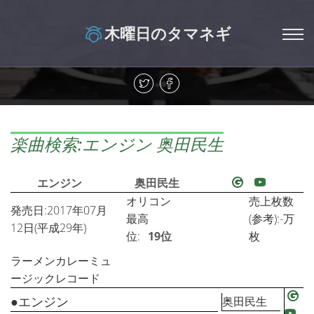
木曜日のタマネギ
楽曲検索:エンジン 奥田民生
エンジン
奥田民生
オリコン
売上枚数
発売日:2017年07月
最高
(参考):-万
12日(平成29年)
位:
19位
枚
ラーメンカレーミュ
ージックレコード
●エンジン
奥田民生