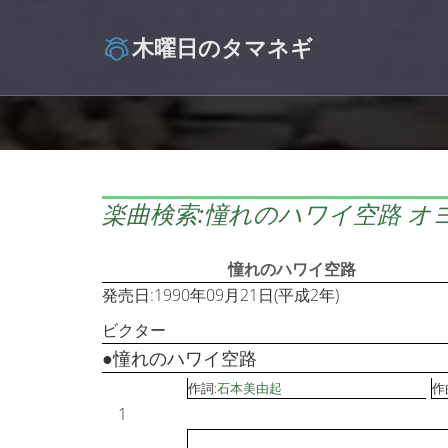
木曜日のタマネギ
楽曲検索:憧れのハワイ空路 オ
憧れのハワイ空路
発売日:1990年09月21日(平成2年)
ビクター
●憧れのハワイ空路
作詞:
石本美由起
作
1