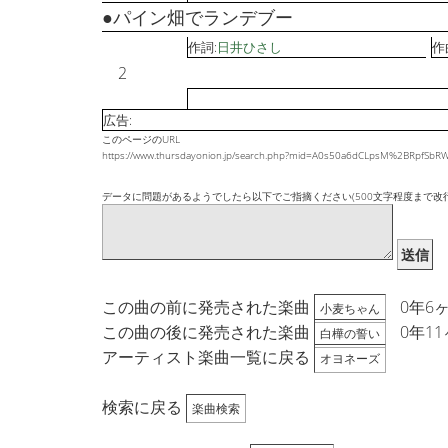
●パイン畑でランデブー
作詞:
日井ひさし
作
2
広告:
このページのURL
https://www.thursdayonion.jp/search.php?mid=A0s50a6dCLpsM%2BRp
データに問題があるようでしたら以下でご指摘ください(500文字程度まで改
送信
この曲の前に発売された楽曲
0年6
小麦ちゃん
この曲の後に発売された楽曲
0年1
白樺の誓い
アーティスト楽曲一覧に戻る
オヨネーズ
検索に戻る
楽曲検索