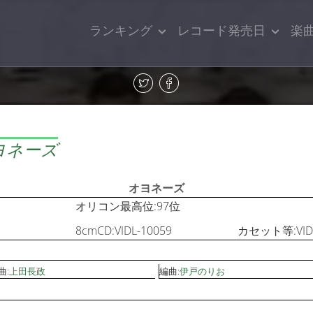
ランキング
レコード発売日
楽
ヨネーズ
オヨネーズ
オリコン最高位:97位
8cmCD:VIDL-10059
カセット等:VIDL
曲:
上田長政
編曲:
伊戸のりお