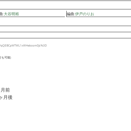
曲:
大谷明裕
編曲:
伊戸のりお
fSbRWqQEBCpWTWL1xWHebosm0Jc%3D
行も可能)
ヶ月前
1ヶ月後