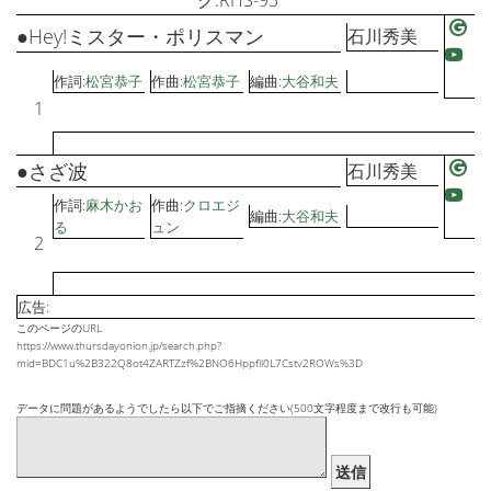
グ:RHS-93
●Hey!ミスター・ポリスマン
石川秀美
作詞:
松宮恭子
作曲:
松宮恭子
編曲:
大谷和夫
1
●さざ波
石川秀美
作詞:
麻木かお
作曲:
クロエジ
編曲:
大谷和夫
る
ュン
2
広告:
このページのURL
https://www.thursdayonion.jp/search.php?
mid=BDC1u%2B322Q8ot4ZARTZzf%2BNO6Hppfll0L7Cstv2ROWs%3D
データに問題があるようでしたら以下でご指摘ください(500文字程度まで改行も可能)
送信