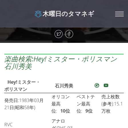
木曜日のタマネギ
楽曲検索:Hey!ミスター・ポリスマン
石川秀美
Hey!ミスター・
石川秀美
ポリスマン
オリコン
ベストテ
売上枚数
発売日:1983年03月
最高
ン最高
(参考):15.1
21日(昭和58年)
位:
10位
位:
9位
万枚
アナロ
RVC