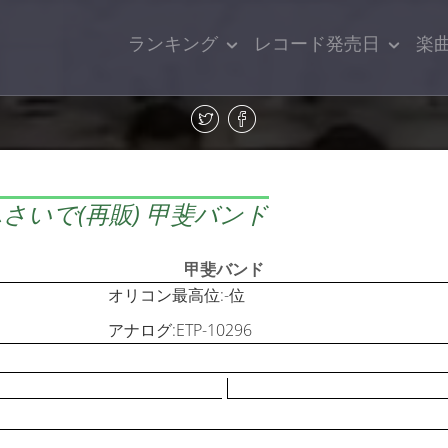
ランキング
レコード発売日
楽
さいで(再販) 甲斐バンド
甲斐バンド
オリコン最高位:-位
アナログ:ETP-10296