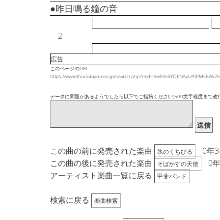
●昨日鳴る鐘の音
2
広告:
このページのURL
https://www.thursdayonion.jp/search.php?mid=BwX3e3YOIlNAxU4tPMOo
データに問題があるようでしたら以下でご指摘ください(500文字程度まで改
送信
この曲の前に発売された楽曲
0年
氷のくちびる
この曲の後に発売された楽曲
0
そばかすの天使
アーティスト楽曲一覧に戻る
甲斐バンド
検索に戻る
楽曲検索