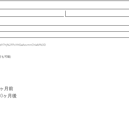
%2FdY7hj%2FPxYHGaAovmnChlaM%3D
行も可能)
3ヶ月前
年0ヶ月後