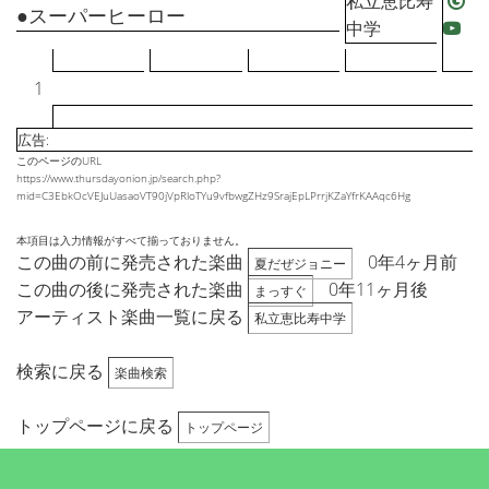
私立恵比寿
●スーパーヒーロー
中学
1
広告:
このページのURL
https://www.thursdayonion.jp/search.php?
mid=C3EbkOcVEJuUasaoVT90jVpRloTYu9vfbwgZHz9SrajEpLPrrjKZaYfrKAAqc6Hg
本項目は入力情報がすべて揃っておりません。
この曲の前に発売された楽曲
0年4ヶ月前
夏だぜジョニー
この曲の後に発売された楽曲
0年11ヶ月後
まっすぐ
アーティスト楽曲一覧に戻る
私立恵比寿中学
検索に戻る
楽曲検索
トップページに戻る
トップページ