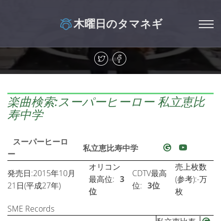
木曜日のタマネギ
楽曲検索:スーパーヒーロー 私立恵比
寿中学
スーパーヒーロ
私立恵比寿中学
ー
オリコン
売上枚数
発売日:2015年10月
CDTV最高
最高位:
3
(参考):-万
21日(平成27年)
位:
3位
位
枚
SME Records