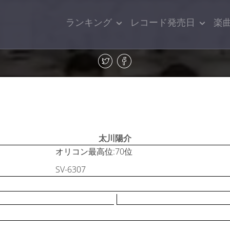
ランキング
レコード発売日
楽
太川陽介
オリコン最高位:70位
SV-6307