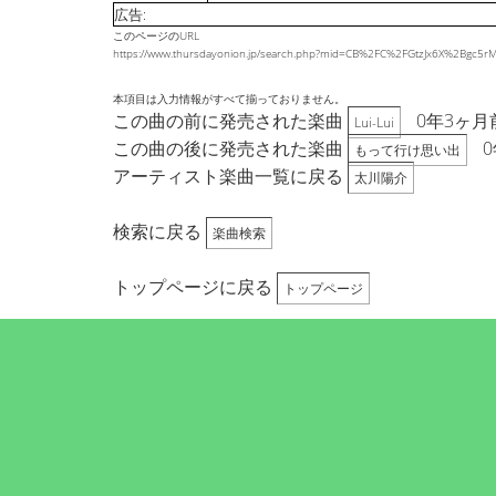
広告:
このページのURL
https://www.thursdayonion.jp/search.php?mid=CB%2FC%2FGtzJx6X%2Bgc5
本項目は入力情報がすべて揃っておりません。
この曲の前に発売された楽曲
0年3ヶ月
Lui-Lui
この曲の後に発売された楽曲
0
もって行け思い出
アーティスト楽曲一覧に戻る
太川陽介
検索に戻る
楽曲検索
トップページに戻る
トップページ