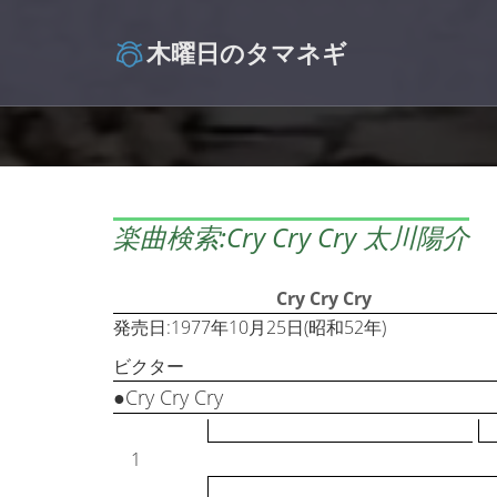
木曜日のタマネギ
楽曲検索:Cry Cry Cry 太川陽介
Cry Cry Cry
発売日:1977年10月25日(昭和52年)
ビクター
●Cry Cry Cry
1