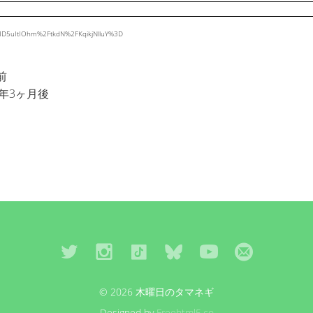
rMD5uItIOhm%2FtkdN%2FKqikjNlluY%3D
前
年3ヶ月後
© 2026 木曜日のタマネギ
Designed by
Freehtml5.co