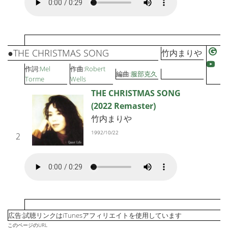
●THE CHRISTMAS SONG
竹内まりや
作詞:
Mel
作曲:
Robert
編曲:
服部克久
Torme
Wells
THE CHRISTMAS SONG
(2022 Remaster)
竹内まりや
1992/10/22
2
広告:試聴リンクはiTunesアフィリエイトを使用しています
このページのURL