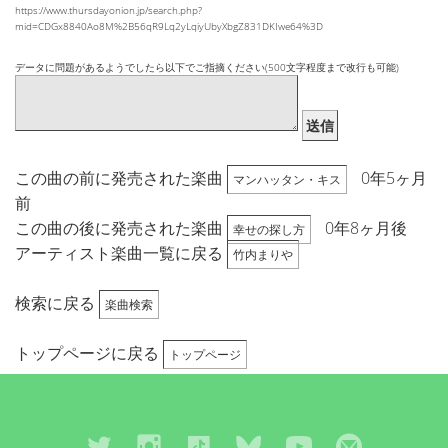
https://www.thursdayonion.jp/search.php?
mid=CDGx8840Ao8M%2B56qR9Lq2yLqiyUbyXbgZ831DKIwe64%3D
データに問題があるようでしたら以下でご指摘ください(500文字程度まで改行も可能)
送信
この曲の前に発売された楽曲
0年5ヶ月
マンハッタン・キス
前
この曲の後に発売された楽曲
0年8ヶ月後
幸せの探し方
アーティスト楽曲一覧に戻る
竹内まりや
検索に戻る
楽曲検索
トップページに戻る
トップページ