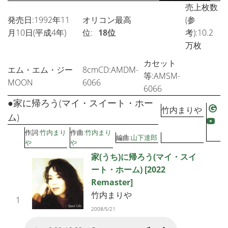
売上枚数
発売日:1992年11
オリコン最高
(参
月10日(平成4年)
位:
18位
考):10.2
万枚
カセット
エム・エム・ジー
8cmCD:AMDM-
等:AMSM-
MOON
6066
6066
●家に帰ろう(マイ・スイート・ホー
竹内まりや
ム)
作詞:
竹内まり
作曲:
竹内まり
編曲:
山下達郎
や
や
家(うち)に帰ろう(マイ・スイ
ート・ホーム) [2022
Remaster]
竹内まりや
1
2008/5/21