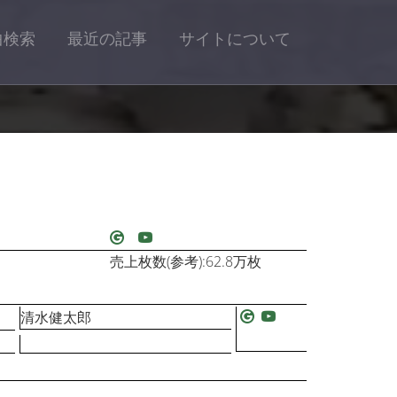
曲検索
最近の記事
サイトについて
売上枚数(参考):62.8万枚
清水健太郎