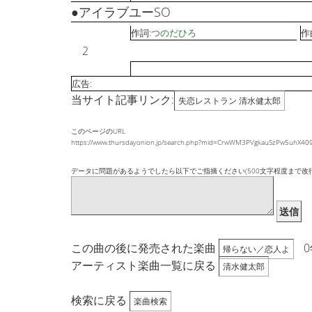
●アイラブユーSO
作詞:
つのだひろ
作
2
広告:
当サイト記事リンク:
失恋レストラン 清水健太郎
このページのURL
https://www.thursdayonion.jp/search.php?mid=CrwWM3PVgkauSzPw5uhX4
データに問題があるようでしたら以下でご指摘ください(500文字程度まで改
送信
この曲の後に発売された楽曲
0
帰らない／恋人よ
アーティスト楽曲一覧に戻る
清水健太郎
検索に戻る
楽曲検索