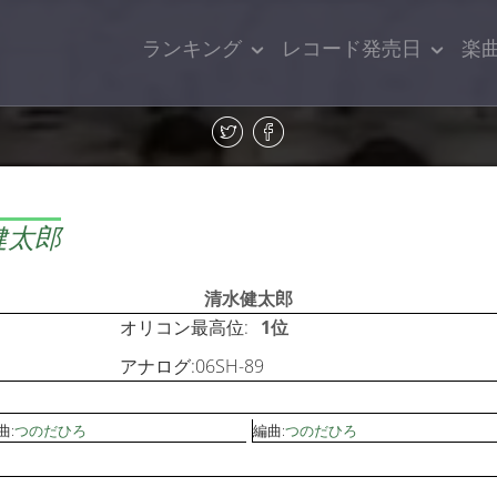
ランキング
レコード発売日
楽
健太郎
清水健太郎
オリコン最高位:
1位
アナログ:06SH-89
曲:
つのだひろ
編曲:
つのだひろ