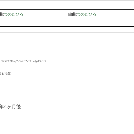
曲:
つのだひろ
編曲:
つのだひろ
09N29l%2BvqYv%2B7xTFxwlgiA%3D
行も可能)
年4ヶ月後