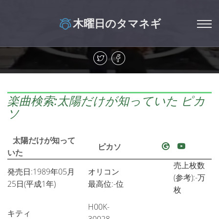
木曜日のタマネギ
楽曲検索:太陽だけが知っていた ピカ
ソ
太陽だけが知って
ピカソ
いた
売上枚数
発売日:1989年05月
オリコン
(参考):-万
25日(平成1年)
最高位:-位
枚
H00K-
キティ