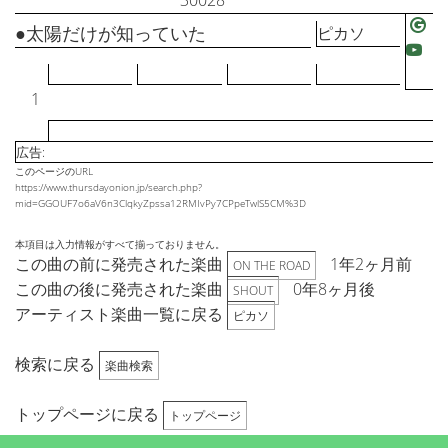
30028
●太陽だけが知っていた
ピカソ
1
広告:
このページのURL
https://www.thursdayonion.jp/search.php?
mid=GGOUF7o6aV6n3ClqkyZpssa12RMIvPy7CPpeTwlS5CM%3D
本項目は入力情報がすべて揃っておりません。
この曲の前に発売された楽曲
1年2ヶ月前
ON THE ROAD
この曲の後に発売された楽曲
0年8ヶ月後
SHOUT
アーティスト楽曲一覧に戻る
ピカソ
検索に戻る
楽曲検索
トップページに戻る
トップページ