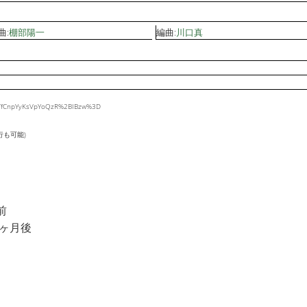
曲:
棚部陽一
編曲:
川口真
h6lTfCnpYyKsVpYoQzR%2BIBzw%3D
行も可能)
前
8ヶ月後