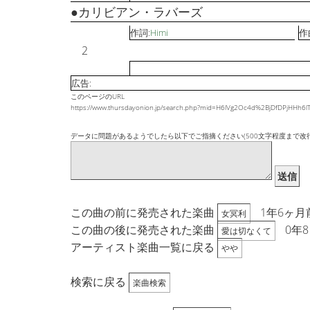
●カリビアン・ラバーズ
作詞:
Himi
作
2
広告:
このページのURL
https://www.thursdayonion.jp/search.php?mid=H6lVg2Oc4d%2BjDfDPjHH
データに問題があるようでしたら以下でご指摘ください(500文字程度まで改
送信
この曲の前に発売された楽曲
1年6ヶ月
女冥利
この曲の後に発売された楽曲
0年
愛は切なくて
アーティスト楽曲一覧に戻る
やや
検索に戻る
楽曲検索