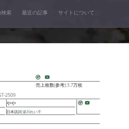
曲検索
最近の記事
サイトについて
売上枚数(参考):3.7万枚
-2509
やや
日本語詞:
湯川れい子