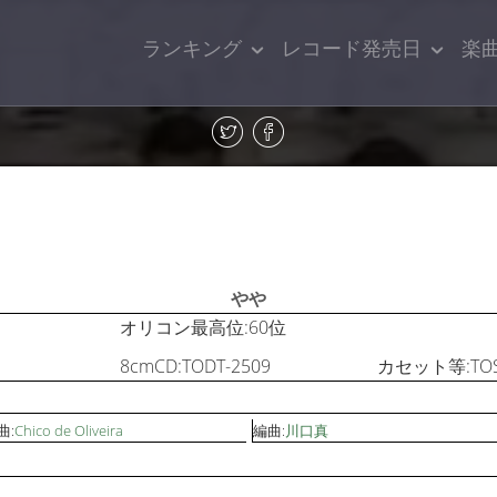
ランキング
レコード発売日
楽
やや
オリコン最高位:60位
8cmCD:TODT-2509
カセット等:TOST
曲:
Chico de Oliveira
編曲:
川口真