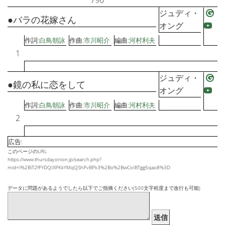
790
ジュディ・
●バラの花嫁さん
オング
作詞:
白鳥朝詠
作曲:
市川昭介
編曲:
河村利夫
1
ジュディ・
●鏡の私に恋をして
オング
作詞:
白鳥朝詠
作曲:
市川昭介
編曲:
河村利夫
2
広告:
このページのURL
https://www.thursdayonion.jp/search.php?
mid=I%2BiT2fFYDQIXPKkYMqQShPvBPk3%2Bo%2BwCoIBTgg5qao8%3D
データに問題があるようでしたら以下でご指摘ください(500文字程度まで改行も可能)
送信