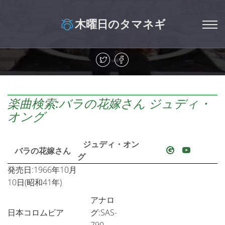
木曜日のタマネギ
楽曲検索:バラの花嫁さん ジュディ・
オング
ジュディ・オン
バラの花嫁さん
グ
発売日:1966年10月
10日(昭和41年)
アナロ
日本コロムビア
グ:SAS-