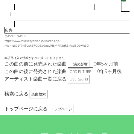
1
広告:
このページのURL
https://www.thursdayonion.jp/search.php?
mid=IukCEY7njTUshBRCXkSd0oqvRf8MFj43dR5MxalEDqw%3D
本項目は入力情報がすべて揃っておりません。
この曲の前に発売された楽曲
0年5ヶ月前
一滴の影響
この曲の後に発売された楽曲
0年9ヶ月後
ODD FUTURE
アーティスト楽曲一覧に戻る
UVERworld
検索に戻る
楽曲検索
トップページに戻る
トップページ