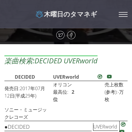
木曜日のタマネギ
楽曲検索:DECIDED UVERworld
DECIDED
UVERworld
オリコン
売上枚数
発売日:2017年07月
最高位:
2
(参考):-万
12日(平成29年)
位
枚
ソニー・ミュージッ
クレコーズ
●DECIDED
UVERworld