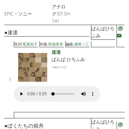
アナロ
EPIC・ソニー
グ:07.5H-
141
ばんばひろ
●速達
ふみ
作詞:
竜真知子
作曲:
馬場章幸
編曲:
瀬尾一三
速達
ばんば ひろふみ
1982/11/21
1
ばんばひろ
●ぼくたちの箱舟