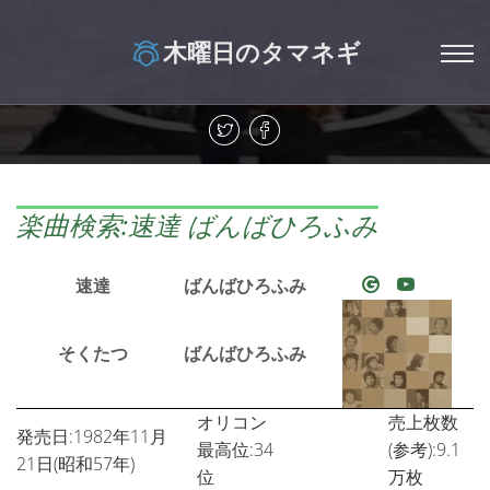
木曜日のタマネギ
楽曲検索:速達 ばんばひろふみ
速達
ばんばひろふみ
そくたつ
ばんばひろふみ
オリコン
売上枚数
発売日:1982年11月
最高位:34
(参考):9.1
21日(昭和57年)
位
万枚