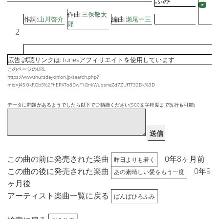
ふみ
作曲:
三保敬太
作詞:
山川啓介
編曲:
瀬尾一三
郎
2
広告:試聴リンクはiTunesアフィリエイトを使用しています
このページのURL
https://www.thursdayonion.jp/search.php?
mid=J45l0kRGbS%2FhEPXTo8DwF1GnkWuqsneZd7ZUfTT32Dk%3D
データに問題があるようでしたら以下でご指摘ください(500文字程度まで改行も可能)
送信
この曲の前に発売された楽曲
0年8ヶ月前
昨日よりも若く
この曲の後に発売された楽曲
0年9
あの素晴しい愛をもう一度
ヶ月後
アーティスト楽曲一覧に戻る
ばんばひろふみ