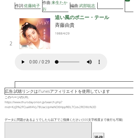
作曲:
来生たか
作詞:
佐藤純子
編曲:
武部聡志
お
追い風のポニー・テール
斉藤由貴
1988/4/29
2
広告:試聴リンクはiTunesアフィリエイトを使用しています
このページのURL
https://www.thursdayonion.jp/search.php?
mid=KzJ3%2FCsaiW4Vy78UacUpHeNO6Hppfll0L7Cstv2ROWs%3D
データに問題があるようでしたら以下でご指摘ください(500文字程度まで改行も可能)
送信