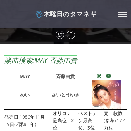
木曜日のタマネギ
楽曲検索:MAY 斉藤由貴
MAY
斉藤由貴
めい
さいとうゆき
オリコン
ベストテ
売上枚数
発売日:1986年11月
最高位:
2
ン最高
(参考):17.4
19日(昭和61年)
位
位:
3位
万枚