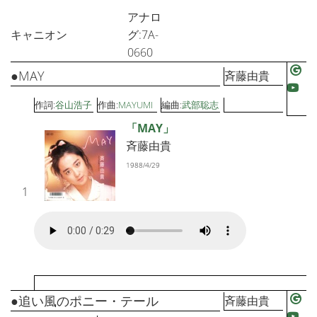
アナロ
キャニオン
グ:7A-
0660
●MAY
斉藤由貴
作詞:
谷山浩子
作曲:
MAYUMI
編曲:
武部聡志
「MAY」
斉藤由貴
1988/4/29
1
●追い風のポニー・テール
斉藤由貴