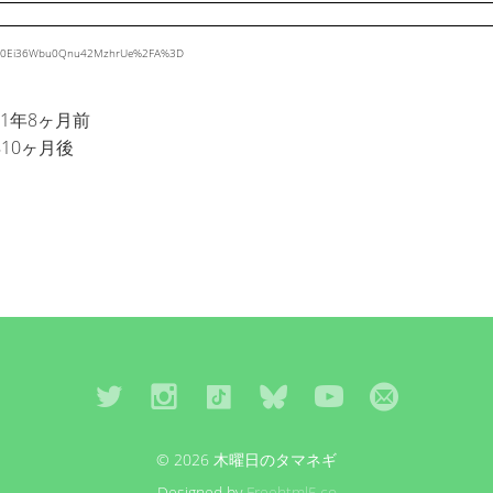
GHHN0Ei36Wbu0Qnu42MzhrUe%2FA%3D
1年8ヶ月前
10ヶ月後
© 2026 木曜日のタマネギ
Designed by
Freehtml5.co