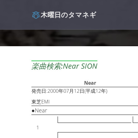
木曜日のタマネギ
楽曲検索:Near SION
Near
発売日:2000年07月12日(平成12年)
東芝EMI
●Near
1