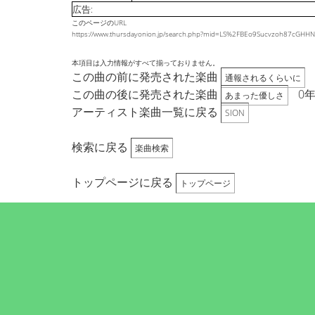
広告:
このページのURL
https://www.thursdayonion.jp/search.php?mid=LS%2FBEo9Sucvzoh87c
本項目は入力情報がすべて揃っておりません。
この曲の前に発売された楽曲
通報されるくらいに
この曲の後に発売された楽曲
0年
あまった優しさ
アーティスト楽曲一覧に戻る
SION
検索に戻る
楽曲検索
トップページに戻る
トップページ