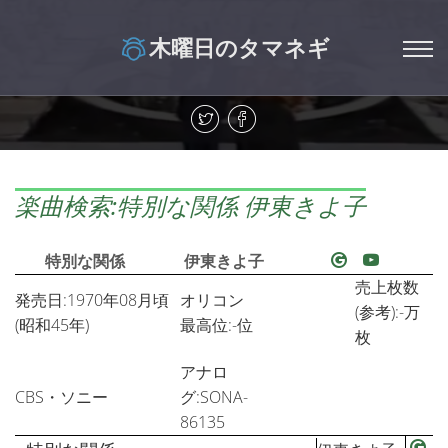
木曜日のタマネギ
楽曲検索:特別な関係 伊東きよ子
特別な関係
伊東きよ子
売上枚数
発売日:1970年08月頃
オリコン
(参考):-万
(昭和45年)
最高位:-位
枚
アナロ
CBS・ソニー
グ:SONA-
86135