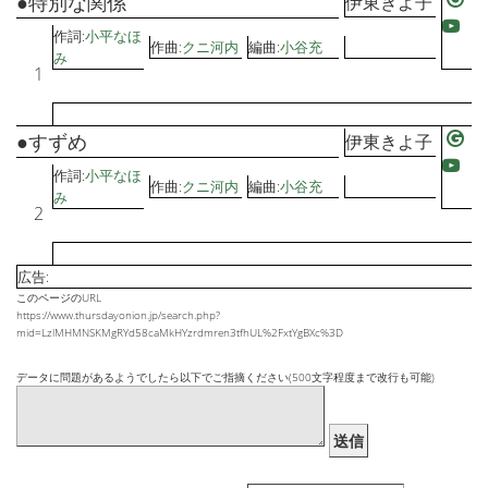
●特別な関係
伊東きよ子
作詞:
小平なほ
作曲:
クニ河内
編曲:
小谷充
み
1
●すずめ
伊東きよ子
作詞:
小平なほ
作曲:
クニ河内
編曲:
小谷充
み
2
広告:
このページのURL
https://www.thursdayonion.jp/search.php?
mid=LzlMHMNSKMgRYd58caMkHYzrdmren3tfhUL%2FxtYgBXc%3D
データに問題があるようでしたら以下でご指摘ください(500文字程度まで改行も可能)
送信