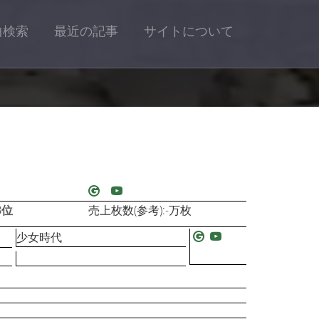
曲検索
最近の記事
サイトについて
3位
売上枚数(参考):-万枚
少女時代