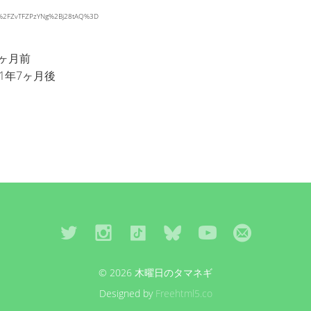
jPl%2FZvTFZPzYNg%2Bj28tAQ%3D
2ヶ月前
1年7ヶ月後
© 2026 木曜日のタマネギ
Designed by
Freehtml5.co