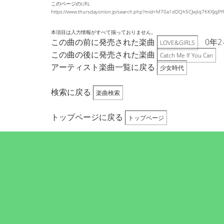
このページのURL
https://www.thursdayonion.jp/search.php?mid=M70a1dDQh5CJwjIq7KKXJq
本項目は入力情報がすべて揃っておりません。
この曲の前に発売された楽曲
0年
LOVE&GIRLS
この曲の後に発売された楽曲
Catch Me If You Can
アーティスト楽曲一覧に戻る
少女時代
検索に戻る
楽曲検索
トップページに戻る
トップページ