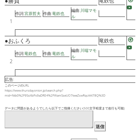
●勝負
竜鉄也
編曲:
川端マモ
作詞:
宮原哲夫
作曲:
竜鉄也
ル
1
●おふくろ
竜鉄也
編曲:
川端マモ
作詞:
竜鉄也
作曲:
竜鉄也
ル
2
広告:
このページのURL
https://www.thursdayonion.jp/search.php?
mid=Ntb0%2F9SoXbPs9aDRE4%2FWamSseUO7tweZswRqcAAl78Q%3D
データに問題があるようでしたら以下でご指摘ください(500文字程度まで改行も可能)
送信