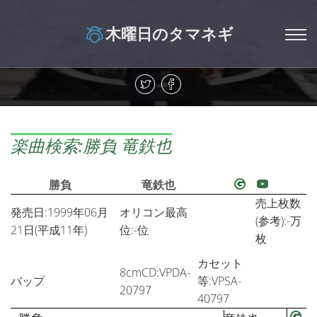
木曜日のタマネギ
楽曲検索:勝負 竜鉄也
勝負
竜鉄也
売上枚数
発売日:1999年06月
オリコン最高
(参考):-万
21日(平成11年)
位:-位
枚
カセット
8cmCD:VPDA-
バップ
等:VPSA-
20797
40797