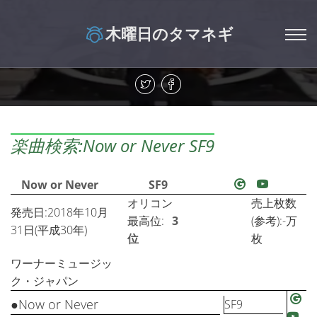
木曜日のタマネギ
楽曲検索:Now or Never SF9
Now or Never
SF9
オリコン
売上枚数
発売日:2018年10月
最高位:
3
(参考):-万
31日(平成30年)
位
枚
ワーナーミュージッ
ク・ジャパン
●Now or Never
SF9