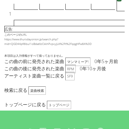
1
広告:
このページのURL
https://www.thursdayonion.jp/search.php?
mid=QGD44pfi6buI1oBdatXzCkkhPvpvyjLA%2Ft%2FqqgHFw8A%3D
本項目は入力情報がすべて揃っておりません。
この曲の前に発売された楽曲
0年5ヶ月前
マンマミーア!
この曲の後に発売された楽曲
0年10ヶ月後
RPM
アーティスト楽曲一覧に戻る
SF9
検索に戻る
楽曲検索
トップページに戻る
トップページ