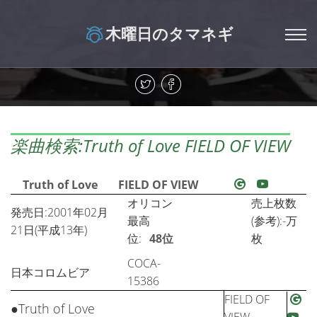
木曜日のタマネギ
楽曲検索:Truth of Love FIELD OF VIEW
Truth of Love
FIELD OF VIEW
オリコン
売上枚数
発売日:2001年02月
最高
(参考):-万
21日(平成13年)
位:
48位
枚
COCA-
日本コロムビア
15386
FIELD OF
●Truth of Love