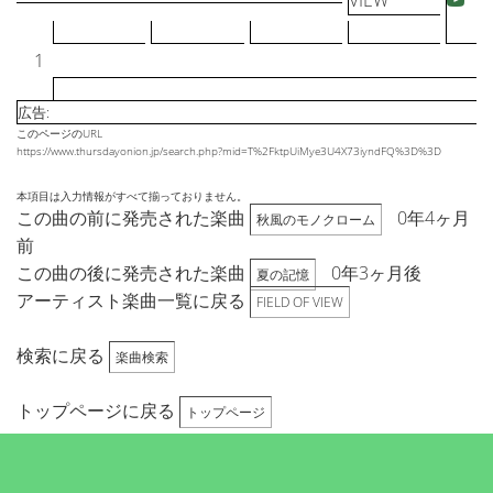
VIEW
1
広告:
このページのURL
https://www.thursdayonion.jp/search.php?mid=T%2FktpUiMye3U4X73iyndFQ%3D%3D
本項目は入力情報がすべて揃っておりません。
この曲の前に発売された楽曲
0年4ヶ月
秋風のモノクローム
前
この曲の後に発売された楽曲
0年3ヶ月後
夏の記憶
アーティスト楽曲一覧に戻る
FIELD OF VIEW
検索に戻る
楽曲検索
トップページに戻る
トップページ