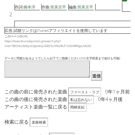
作詞:
橋本淳
作曲:
筒美京平
編曲:
筒美京平
2
広告:試聴リンクはiTunesアフィリエイトを使用しています
このページのURL
https://www.thursdayonion.jp/search.php?
mid=TBC0Avi3b9yoCkJentkQx58EI5cN%2BcF1HZt4BRXjpLA%3D
データに問題があるようでしたら以下でご指摘ください(500文字程度まで改行も可能)
送信
この曲の前に発売された楽曲
0年1ヶ月前
ファースト・ラブ
この曲の後に発売された楽曲
0年4ヶ月後
私は忘れない
アーティスト楽曲一覧に戻る
岡崎友紀
検索に戻る
楽曲検索