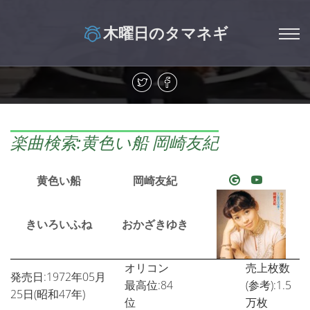
木曜日のタマネギ
楽曲検索:黄色い船 岡崎友紀
黄色い船
岡崎友紀
きいろいふね
おかざきゆき
オリコン
売上枚数
発売日:1972年05月
最高位:84
(参考):1.5
25日(昭和47年)
位
万枚