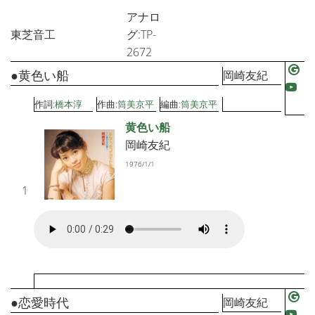
アナロ
東芝音工
グ:TP-
2672
●黄色い船
岡崎友紀
作詞:
橋本淳
作曲:
筒美京平
編曲:
筒美京平
黄色い船
岡崎友紀
1976/1/1
1
●恋愛時代
岡崎友紀