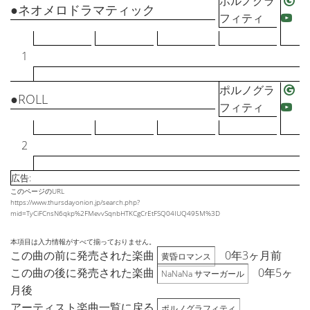
ポルノグラ
●ネオメロドラマティック
フィティ
1
ポルノグラ
●ROLL
フィティ
2
広告:
このページのURL
https://www.thursdayonion.jp/search.php?
mid=TyCiFCnsN6qkp%2FMevvSqnbHTKCgCrEtFSQ04IUQ495M%3D
本項目は入力情報がすべて揃っておりません。
この曲の前に発売された楽曲
0年3ヶ月前
黄昏ロマンス
この曲の後に発売された楽曲
0年5ヶ
NaNaNa サマーガール
月後
アーティスト楽曲一覧に戻る
ポルノグラフィティ