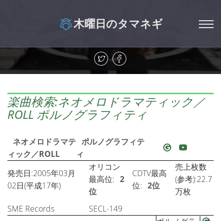
木曜日のタマネギ
楽曲検索:ネオメロドラマティック／
ROLL ポルノグラフィティ
ネオメロドラマテ
ポルノグラフィテ
ィック／ROLL
ィ
オリコン
売上枚数
発売日:2005年03月
CDTV最高
最高位:
2
(参考):22.7
02日(平成17年)
位:
2位
位
万枚
SME Records
SECL-149