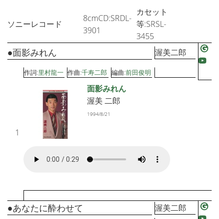
カセット
8cmCD:SRDL-
ソニーレコード
等:SRSL-
3901
3455
●面影みれん
渥美二郎
作詞:
里村龍一
作曲:
千寿二郎
編曲:
前田俊明
面影みれん
渥美 二郎
1994/8/21
1
●あなたに酔わせて
渥美二郎