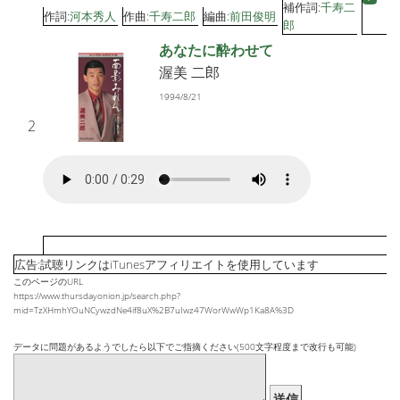
補作詞:
千寿二
作詞:
河本秀人
作曲:
千寿二郎
編曲:
前田俊明
郎
あなたに酔わせて
渥美 二郎
1994/8/21
2
広告:試聴リンクはiTunesアフィリエイトを使用しています
このページのURL
https://www.thursdayonion.jp/search.php?
mid=TzXHmhYOuNCywzdNe4if8uX%2B7uIwz47WorWwWp1Ka8A%3D
データに問題があるようでしたら以下でご指摘ください(500文字程度まで改行も可能)
送信