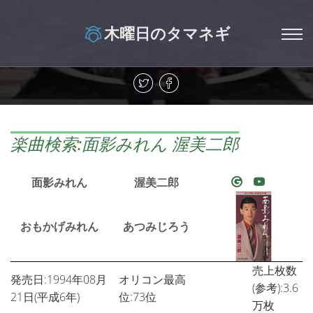
木曜日のタマネギ
楽曲検索:面影みれん 渥美二郎
面影みれん
渥美二郎
おもかげみれん
あつみじろう
売上枚数
発売日:1994年08月
オリコン最高
(参考):3.6
21日(平成6年)
位:73位
万枚