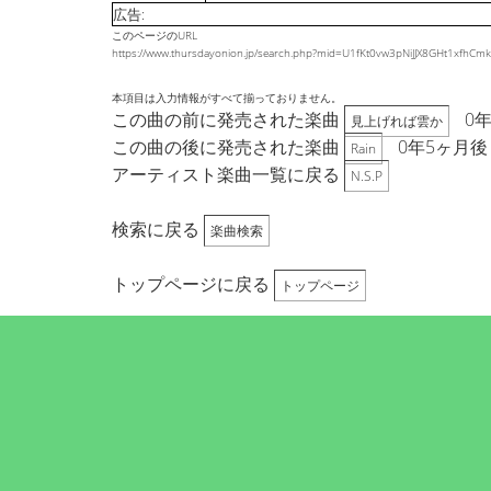
広告:
このページのURL
https://www.thursdayonion.jp/search.php?mid=U1fKt0vw3pNiJJX8GHt1xfhC
本項目は入力情報がすべて揃っておりません。
この曲の前に発売された楽曲
0
見上げれば雲か
この曲の後に発売された楽曲
0年5ヶ月後
Rain
アーティスト楽曲一覧に戻る
N.S.P
検索に戻る
楽曲検索
トップページに戻る
トップページ