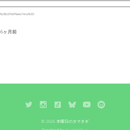
mk%2BLGTitAFfeelo7Arw%3D
年6ヶ月前
© 2026 木曜日のタマネギ
Designed by
Freehtml5.co