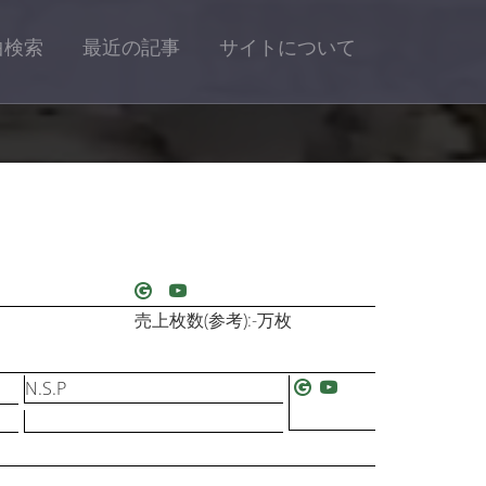
曲検索
最近の記事
サイトについて
売上枚数(参考):-万枚
N.S.P