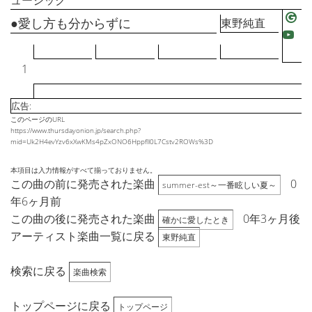
ュージック
●愛し方も分からずに
東野純直
1
広告:
このページのURL
https://www.thursdayonion.jp/search.php?
mid=Uk2H4evYzv6xXwKMs4pZxONO6Hppfll0L7Cstv2ROWs%3D
本項目は入力情報がすべて揃っておりません。
この曲の前に発売された楽曲
0
summer-est～一番眩しい夏～
年6ヶ月前
この曲の後に発売された楽曲
0年3ヶ月後
確かに愛したとき
アーティスト楽曲一覧に戻る
東野純直
検索に戻る
楽曲検索
トップページに戻る
トップページ