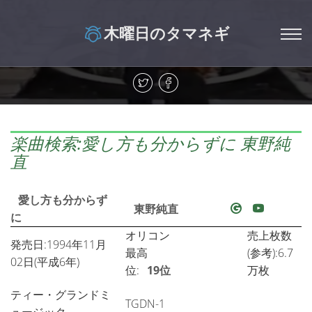
木曜日のタマネギ
楽曲検索:愛し方も分からずに 東野純
直
愛し方も分からず
東野純直
に
オリコン
売上枚数
発売日:1994年11月
最高
(参考):6.7
02日(平成6年)
位:
19位
万枚
ティー・グランドミ
TGDN-1