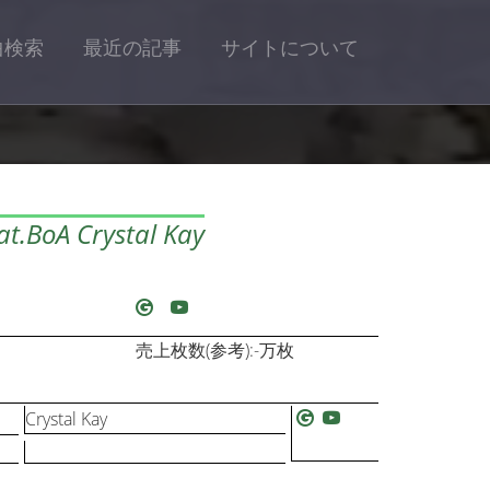
曲検索
最近の記事
サイトについて
t.BoA Crystal Kay
売上枚数(参考):-万枚
Crystal Kay