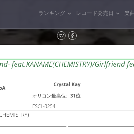
ランキング
レコード発売日
楽
d- feat.KANAME(CHEMISTRY)/Girlfriend fea
Crystal Kay
BoA
オリコン最高位:
31位
ESCL-3254
E(CHEMISTRY)