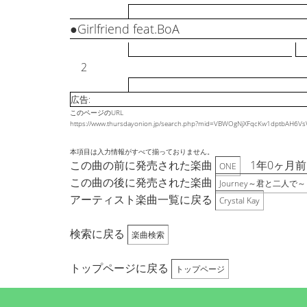
●Girlfriend feat.BoA
2
広告:
このページのURL
https://www.thursdayonion.jp/search.php?mid=VBWOgNjXFqcKw1dptbAH
本項目は入力情報がすべて揃っておりません。
この曲の前に発売された楽曲
1年0ヶ月前
ONE
この曲の後に発売された楽曲
Journey～君と二人で～
アーティスト楽曲一覧に戻る
Crystal Kay
検索に戻る
楽曲検索
トップページに戻る
トップページ