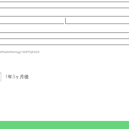
6VsWFXwM4Nn4xgz1WiR7KjE%3D
1年3ヶ月後