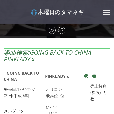
木曜日のタマネギ
楽曲検索:GOING BACK TO CHINA
PINKLADY x
GOING BACK TO
PINKLADY x
CHINA
売上枚数
発売日:1997年07月
オリコン
(参考):-万
09日(平成9年)
最高位:-位
枚
MEDP-
メルダック