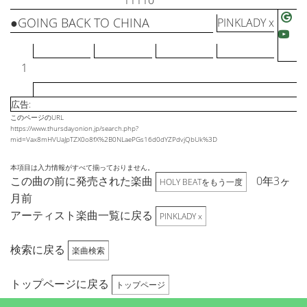
11110
●GOING BACK TO CHINA
PINKLADY x
1
広告:
このページのURL
https://www.thursdayonion.jp/search.php?
mid=Vax8mHVUaJpTZX0o8fX%2B0NLaePGs16d0dYZPdvjQbUk%3D
本項目は入力情報がすべて揃っておりません。
この曲の前に発売された楽曲
0年3ヶ
HOLY BEATをもう一度
月前
アーティスト楽曲一覧に戻る
PINKLADY x
検索に戻る
楽曲検索
トップページに戻る
トップページ