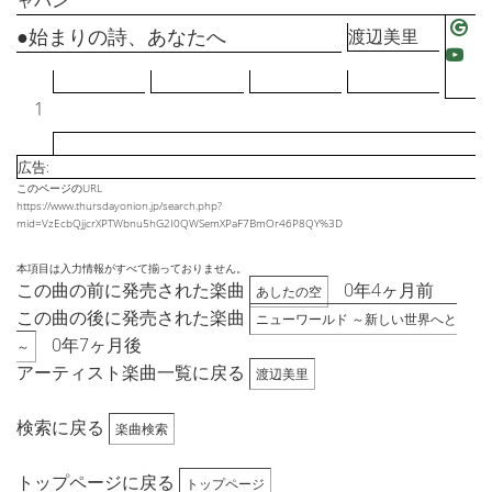
ャパン
●始まりの詩、あなたへ
渡辺美里
1
広告:
このページのURL
https://www.thursdayonion.jp/search.php?
mid=VzEcbQjjcrXPTWbnu5hG2I0QWSemXPaF7BmOr46P8QY%3D
本項目は入力情報がすべて揃っておりません。
この曲の前に発売された楽曲
0年4ヶ月前
あしたの空
この曲の後に発売された楽曲
ニューワールド ～新しい世界へと
0年7ヶ月後
～
アーティスト楽曲一覧に戻る
渡辺美里
検索に戻る
楽曲検索
トップページに戻る
トップページ