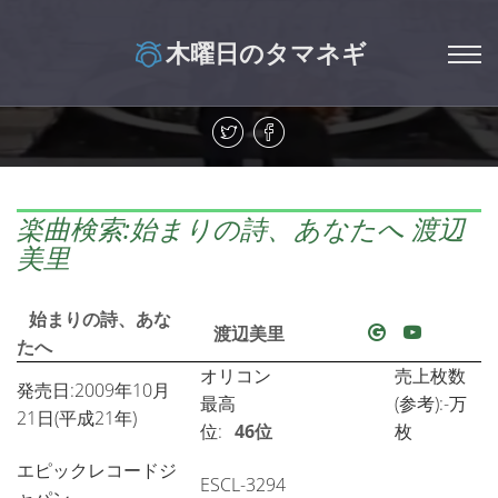
木曜日のタマネギ
楽曲検索:始まりの詩、あなたへ 渡辺
美里
始まりの詩、あな
渡辺美里
たへ
オリコン
売上枚数
発売日:2009年10月
最高
(参考):-万
21日(平成21年)
位:
46位
枚
エピックレコードジ
ESCL-3294