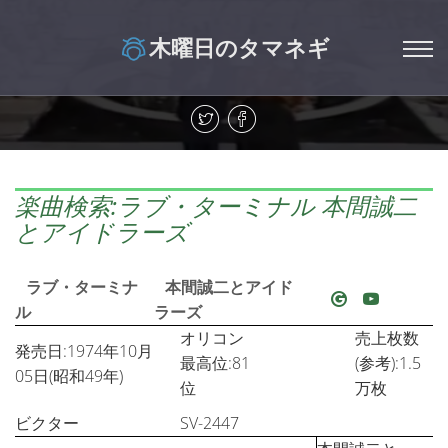
木曜日のタマネギ
楽曲検索:ラブ・ターミナル 本間誠二
とアイドラーズ
ラブ・ターミナ
本間誠二とアイド
ル
ラーズ
オリコン
売上枚数
発売日:1974年10月
最高位:81
(参考):1.5
05日(昭和49年)
位
万枚
ビクター
SV-2447