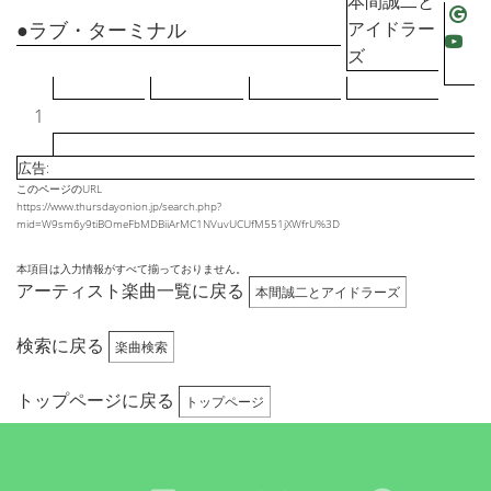
本間誠二と
●ラブ・ターミナル
アイドラー
ズ
1
広告:
このページのURL
https://www.thursdayonion.jp/search.php?
mid=W9sm6y9tiBOmeFbMDBiiArMC1NVuvUCUfM551jXWfrU%3D
本項目は入力情報がすべて揃っておりません。
アーティスト楽曲一覧に戻る
本間誠二とアイドラーズ
検索に戻る
楽曲検索
トップページに戻る
トップページ