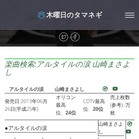
木曜日のタマネギ
楽曲検索:アルタイルの涙 山崎まさよ
し
アルタイルの涙
山崎まさよし
オリコン
売上枚数
発売日:2013年06月
CDTV最高
最高
(参考):-万
26日(平成25年)
位:
20位
位:
24位
枚
山崎まさよ
●アルタイルの涙
し