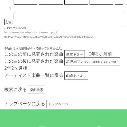
1
広告:
このページのURL
https://www.thursdayonion.jp/search.php?
mid=WWABLlYfzLtxHCU3pGmw2qGxcPZYzQbN8CyC%2Fpb26dA%3D
本項目は入力情報がすべて揃っておりません。
この曲の前に発売された楽曲
0年6ヶ月前
星空ギター
この曲の後に発売された楽曲
21世紀マン(20th anniversary ver.)
2年2ヶ月後
アーティスト楽曲一覧に戻る
山崎まさよし
検索に戻る
楽曲検索
トップページに戻る
トップページ