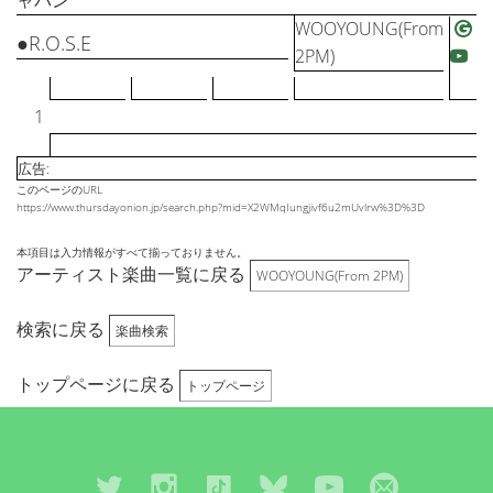
ャパン
WOOYOUNG(From
●R.O.S.E
2PM)
1
広告:
このページのURL
https://www.thursdayonion.jp/search.php?mid=X2WMqIungjivf6u2mUvlrw%3D%3D
本項目は入力情報がすべて揃っておりません。
アーティスト楽曲一覧に戻る
WOOYOUNG(From 2PM)
検索に戻る
楽曲検索
トップページに戻る
トップページ