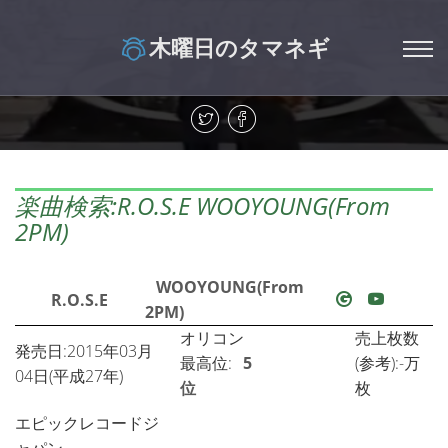
木曜日のタマネギ
楽曲検索:R.O.S.E WOOYOUNG(From
2PM)
WOOYOUNG(From
R.O.S.E
2PM)
オリコン
売上枚数
発売日:2015年03月
最高位:
5
(参考):-万
04日(平成27年)
位
枚
エピックレコードジ